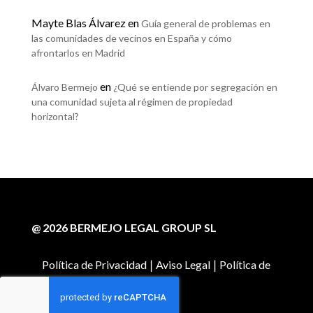
Mayte Blas Álvarez
en
Guía general de problemas en
las comunidades de vecinos en España y cómo
afrontarlos en Madrid
en
Álvaro Bermejo
¿Qué se entiende por segregación en
una comunidad sujeta al régimen de propiedad
horizontal?
@ 2026 BERMEJO LEGAL GROUP SL
Política de Privacidad
|
Aviso Legal
|
Política de
Cookies