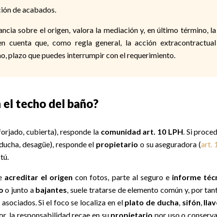
ción de acabados.
ancia sobre el origen, valora la mediación y, en último término, la
n cuenta que, como regla general, la acción extracontractual
o, plazo que puedes interrumpir con el requerimiento.
 el techo del baño?
forjado, cubierta), responde la
comunidad art. 10 LPH
. Si proce
(ducha, desagüe), responde el
propietario
o su aseguradora (
art.
tú.
ue
acreditar el origen
con fotos, parte al seguro e
informe téc
o
o junto a
bajantes
, suele tratarse de elemento común y, por tant
asociados. Si el foco se localiza en el
plato de ducha
,
sifón
,
lla
or, la responsabilidad recae en su
propietario
por uso o conserv