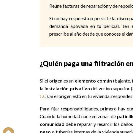
Reúne facturas de reparación y de reposi
Si no hay respuesta o persiste la discrep
demanda apoyada en tu pericial. Ten e
prescribe al año desde que conoces el dañ
¿Quién paga una filtración en
Si el origen es un
elemento común
(bajante, 
la
instalación privativa
del vecino superior 
CC
). Si el origen está en tu vivienda, respondes 
Para fijar responsabilidades, primero hay q
Cuando la humedad nace en zonas de
patinill
comunidad
debe reparar y resarcir los daños 
paso
o tuberías internas de la vivienda superi