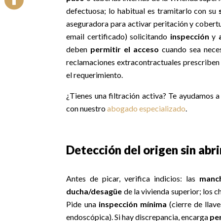

defectuosa; lo habitual es tramitarlo con su
aseguradora para activar peritación y cobertu
email certificado) solicitando
inspección
y
deben
permitir el acceso
cuando sea necesa
reclamaciones extracontractuales prescriben
el requerimiento.
¿Tienes una filtración activa? Te ayudamos 
con nuestro
abogado especializado
.
Detección del origen sin abri
Antes de picar, verifica indicios: las
manch
ducha/desagüe
de la vivienda superior; los 
Pide una
inspección mínima
(cierre de llav
endoscópica). Si hay discrepancia, encarga
per