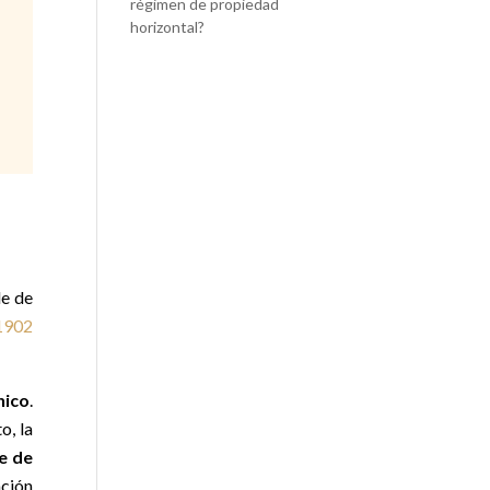
régimen de propiedad
horizontal?
de de
 1902
nico
.
o, la
ve de
ación