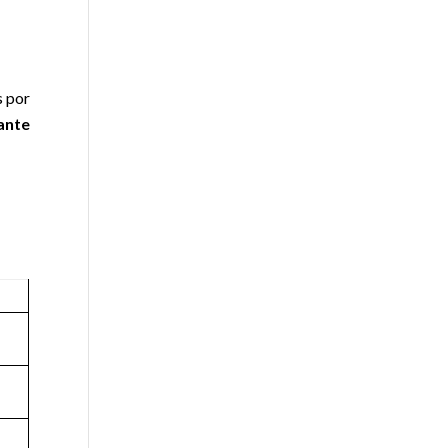
s por
ante