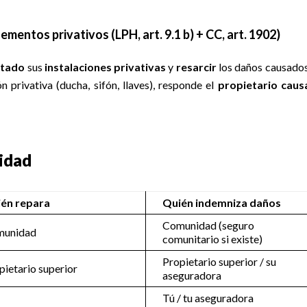
ementos privativos (
LPH, art. 9.1 b
) +
CC, art. 1902
)
stado
sus
instalaciones privativas
y
resarcir
los daños causado
n privativa (ducha, sifón, llaves), responde el
propietario caus
lidad
én repara
Quién indemniza daños
Comunidad (seguro
munidad
comunitario si existe)
Propietario superior / su
pietario superior
aseguradora
Tú / tu aseguradora