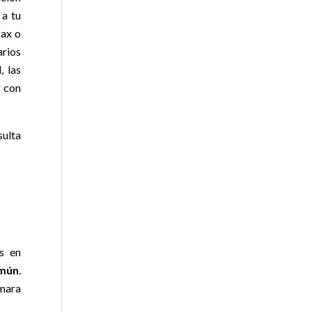
 a tu
ax o
arios
, las
r
con
sulta
s en
omún
.
ámara