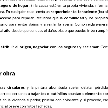
seguro de hogar
. Si la causa está en tu propia vivienda, informa
ra. En cualquier caso, envía un
requerimiento fehaciente
(burof
acceso
para reparar. Recuerda que la
comunidad
y los propiet
rio para evitar daños y arreglar la avería. Como regla general
 al
año
desde que conoces el daño, plazo que puedes
interrumpi
a
atribuir el origen, negociar con los seguros y reclamar
. Con
r obra
as circulares
y la pintura abombada suelen delatar pérdida
chorreos cercanos a
bajantes o patinillos
apuntan a
elemento c
es en la vivienda superior, prueba con colorante y, si procede, c
icial breve
con fotos fechadas.