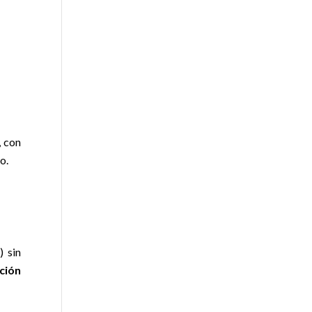
, con
o.
) sin
ción