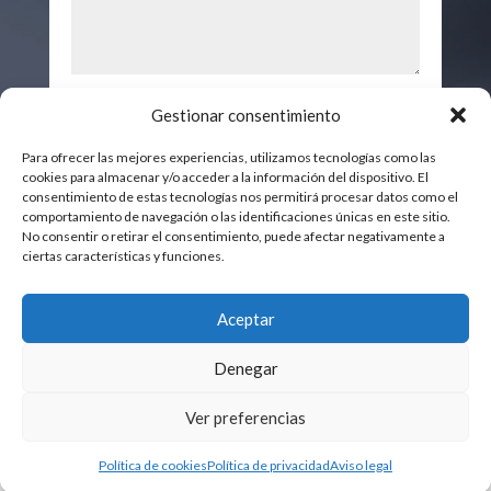
He leído y Acepto la
Política de
Gestionar consentimiento
privacidad
Para ofrecer las mejores experiencias, utilizamos tecnologías como las
Enviar
cookies para almacenar y/o acceder a la información del dispositivo. El
consentimiento de estas tecnologías nos permitirá procesar datos como el
comportamiento de navegación o las identificaciones únicas en este sitio.
No consentir o retirar el consentimiento, puede afectar negativamente a
ciertas características y funciones.
Aceptar
@ 2026 BERMEJO LEGAL GROUP SL
Denegar
Política de Privacidad
|
Aviso Legal
|
Política de
Ver preferencias
Cookies
Política de cookies
Política de privacidad
Aviso legal