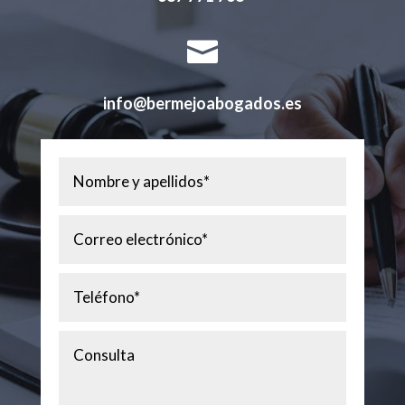

info@bermejoabogados.es