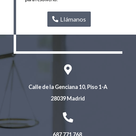
Llámanos

Calle de la Genciana 10, Piso 1-A
28039
Madrid

687 771 768